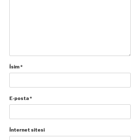
İsim
*
E-posta
*
İnternet sitesi