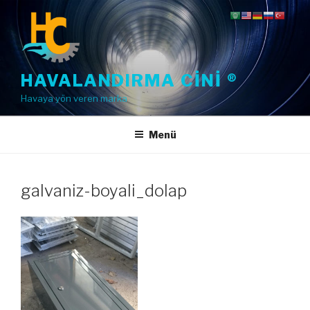
İçeriğe
geç
HAVALANDIRMA CINI ®
Havaya yön veren marka
Menü
galvaniz-boyali_dolap