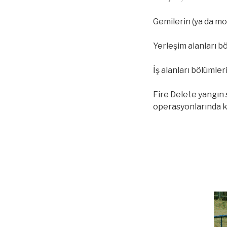
Gemilerin (ya da m
Yerleşim alanları b
İş alanları bölümle
Fire Delete yangın 
operasyonlarında k