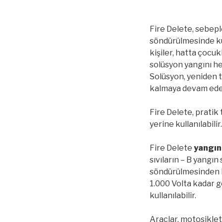
Fire Delete, sebepl
söndürülmesinde ku
kişiler, hatta çocukl
solüsyon yangını h
Solüsyon, yeniden 
kalmaya devam ede
Fire Delete, pratik
yerine kullanılabil
Fire Delete
yangın
sıvıların – B yangın s
söndürülmesinden k
1.000 Volta kadar g
kullanılabilir.
Araçlar, motosiklet