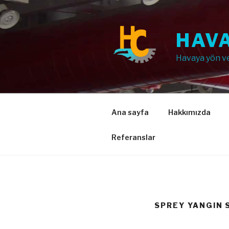
İçeriğe
geç
HAVA
Havaya yön v
Ana sayfa
Hakkımızda
Referanslar
SPREY YANGIN