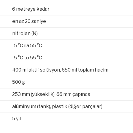
6 metreye kadar
en az 20 saniye
nitrojen (N)
-5 °C ila 55 °C
-5 °C to 55 °C
400 ml aktif solüsyon, 650 ml toplam hacim
500 g
253 mm (yükseklik), 66 mm çapında
alüminyum (tank), plastik (diğer parçalar)
5 yıl