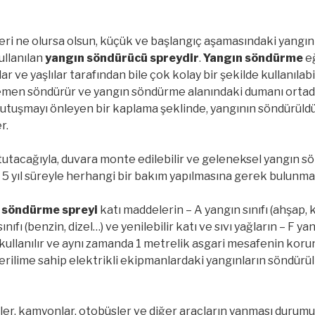
eri ne olursa olsun, küçük ve başlangıç aşamasındaki yangın
llanılan
yangın söndürücü spreydir
.
Yangın söndürme
eğ
ar ve yaşlılar tarafından bile çok kolay bir şekilde kullanılabi
emen söndürür ve yangın söndürme alanındaki dumanı ortadan
tutuşmayı önleyen bir kaplama şeklinde, yangının söndürüld
r.
 tutacağıyla, duvara monte edilebilir ve geleneksel yangın s
ir. 5 yıl süreyle herhangi bir bakım yapılmasına gerek bulunm
 söndürme spreyi
katı maddelerin – A yangın sınıfı (ahşap, k
ınıfı (benzin, dizel…) ve yenilebilir katı ve sıvı yağların – F yan
ullanılır ve aynı zamanda 1 metrelik asgari mesafenin kor
erilime sahip elektrikli ekipmanlardaki yangınların söndür
ler, kamyonlar, otobüsler ve diğer araçların yanması durum