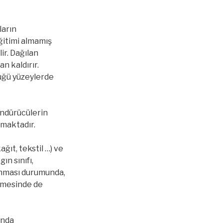
ların
itimi almamış
lir. Dağılan
 kaldırır.
üğü yüzeylerde
öndürücülerin
amaktadır.
ağıt, tekstil …) ve
gın sınıfı,
unması durumunda,
ülmesinde de
unda