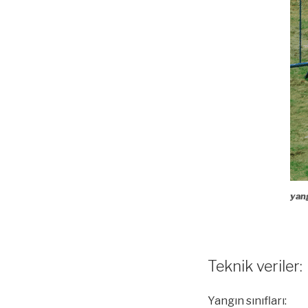
yan
Teknik veriler:
Yangın sınıfları: