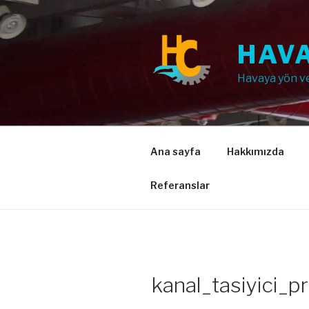
İçeriğe
geç
HAVA
Havaya yön v
Ana sayfa
Hakkımızda
Referanslar
kanal_tasiyici_pr