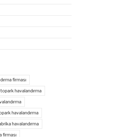
dırma firması
otopark havalandırma
avalandırma
topark havalandırma
abrika havalandırma
 firması