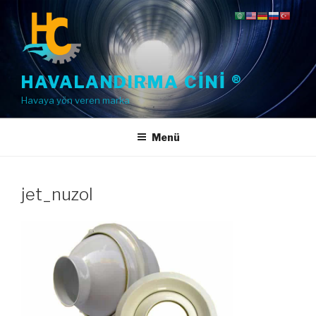
İçeriğe
geç
HAVALANDIRMA CINI ®
Havaya yön veren marka
Menü
jet_nuzol