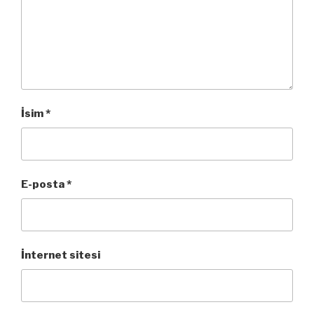
İsim
*
E-posta
*
İnternet sitesi