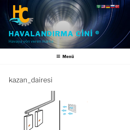
İçeriğe
geç
HAVALANDIRMA CINI ®
Havaya yön veren marka
Menü
kazan_dairesi