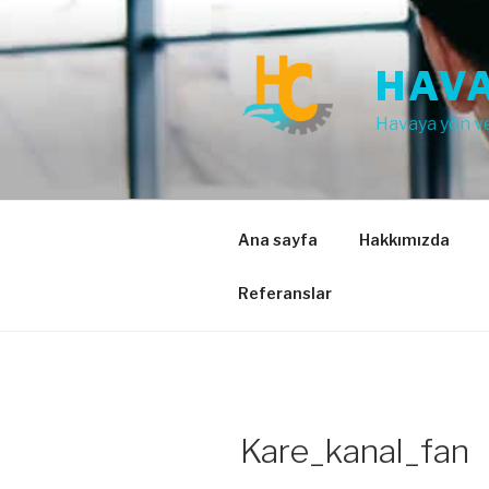
İçeriğe
geç
HAVA
Havaya yön v
Ana sayfa
Hakkımızda
Referanslar
Kare_kanal_fan