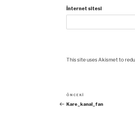
İnternet sitesi
This site uses Akismet to red
Yazı
ÖNCEKI
Önceki
dolaşımı
Yazı
Kare_kanal_fan