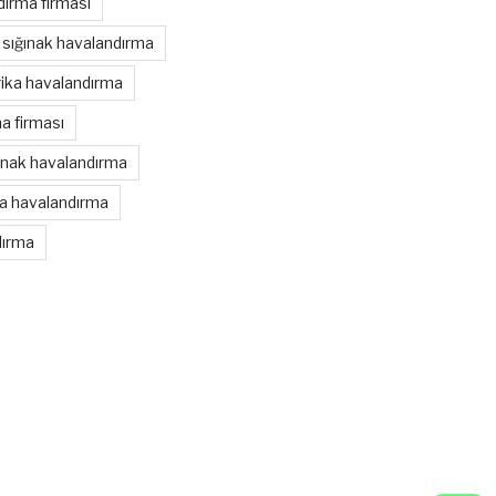
ırma firması
sığınak havalandırma
rika havalandırma
a firması
ınak havalandırma
ka havalandırma
dırma