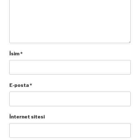
İsim
*
E-posta
*
İnternet sitesi