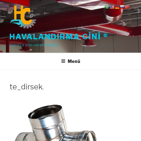
İçeriğe
geç
HAVALANDIRMA CINI ®
Havaya yön veren marka
Menü
te_dirsek.