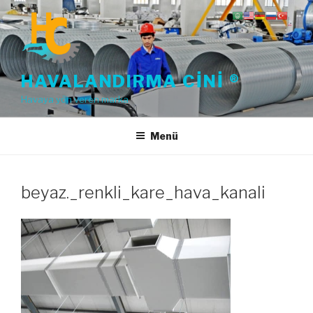
İçeriğe
geç
HAVALANDIRMA CINI ®
Havaya yön veren marka
Menü
beyaz._renkli_kare_hava_kanali