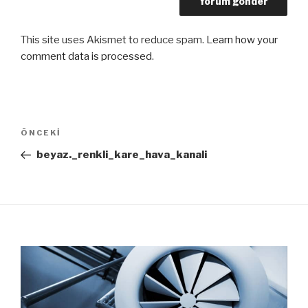
This site uses Akismet to reduce spam.
Learn how your
comment data is processed
.
Yazı
ÖNCEKI
Önceki
dolaşımı
Yazı
beyaz._renkli_kare_hava_kanali