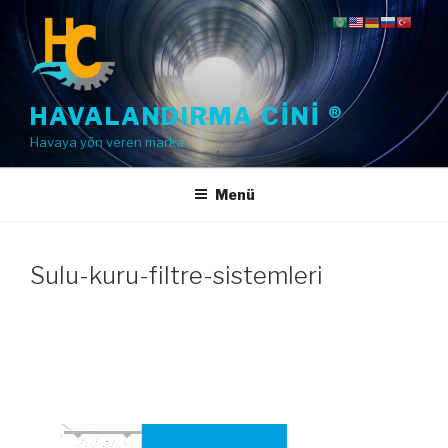
İçeriğe
geç
HAVALANDIRMA CINI ®
Havaya yön veren marka
Menü
Sulu-kuru-filtre-sistemleri