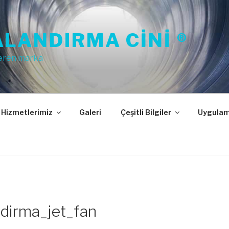
LANDIRMA CINI ®
eren marka
Hizmetlerimiz
Galeri
Çeşitli Bilgiler
Uygulam
dirma_jet_fan