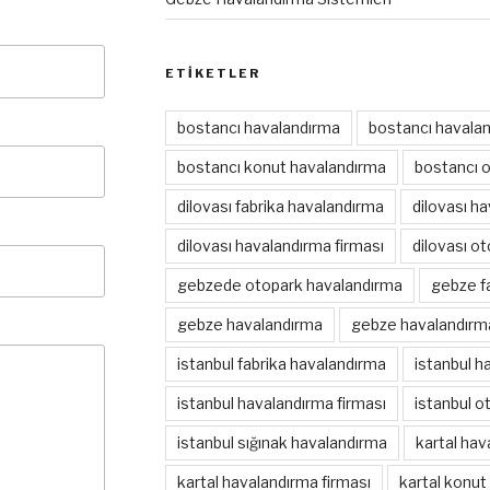
ETIKETLER
bostancı havalandırma
bostancı havalan
bostancı konut havalandırma
bostancı 
dilovası fabrika havalandırma
dilovası h
dilovası havalandırma firması
dilovası o
gebzede otopark havalandırma
gebze f
gebze havalandırma
gebze havalandırma
istanbul fabrika havalandırma
istanbul h
istanbul havalandırma firması
istanbul o
istanbul sığınak havalandırma
kartal hav
kartal havalandırma firması
kartal konut