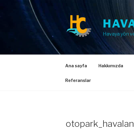
İçeriğe
geç
HAVA
Havaya yön v
Ana sayfa
Hakkımızda
Referanslar
otopark_havalan