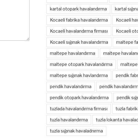
kartal otopark havalandırma
kartal sığı
Kocaeli fabrika havalandırma
Kocaeli ha
Kocaeli havalandırma firması
Kocaeli ot
Kocaeli sığınak havalandırma
maltepe fa
maltepe havalandırma
maltepe havaland
maltepe otopark havalandırma
maltepe 
maltepe sığınak havlandırma
pendik fab
pendik havalandırma
pendik havalandırm
pendik otopark havalandırma
pendik sığ
tuzlada havalandırma firması
tuzla fabri
tuzla havalandırma
tuzla lokanta havala
tuzla sığınak havaladnırma