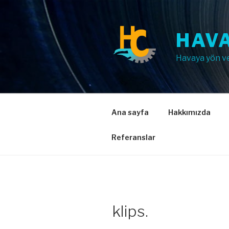
İçeriğe
geç
HAVA
Havaya yön v
Ana sayfa
Hakkımızda
Referanslar
klips.