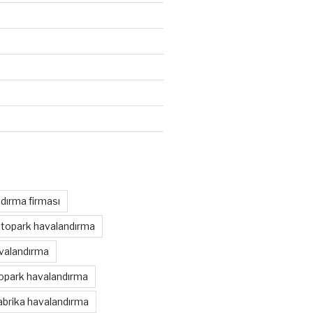
dırma firması
otopark havalandırma
avalandırma
topark havalandırma
abrika havalandırma