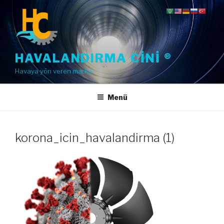
İçeriğe
geç
HAVALANDIRMA CINI ®
Havaya yön veren marka
Menü
korona_icin_havalandirma (1)