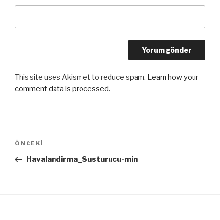
This site uses Akismet to reduce spam.
Learn how your
comment data is processed
.
Yazı
ÖNCEKI
Önceki
dolaşımı
Yazı
Havalandirma_Susturucu-min