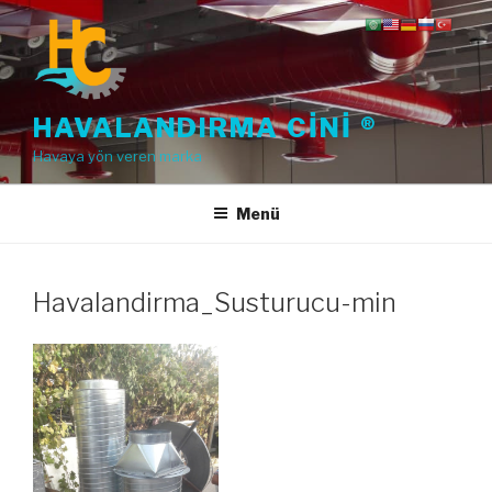
İçeriğe
geç
HAVALANDIRMA CINI ®
Havaya yön veren marka
Menü
Havalandirma_Susturucu-min