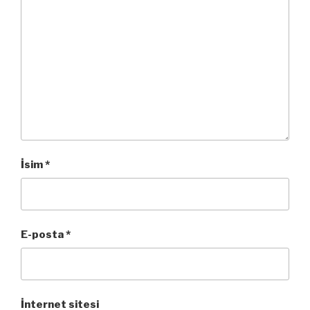
İsim
*
E-posta
*
İnternet sitesi