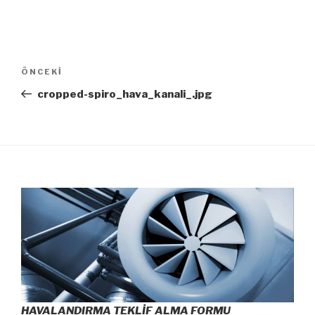
Yazı
ÖNCEKI
Önceki
dolaşımı
Yazı
cropped-spiro_hava_kanali_.jpg
HAVALANDIRMA TEKLİF ALMA FORMU