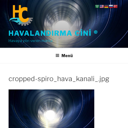
İçeriğe
geç
HAVALANDIRMA CINI ®
Havaya yön veren marka
Menü
cropped-spiro_hava_kanali_.jpg