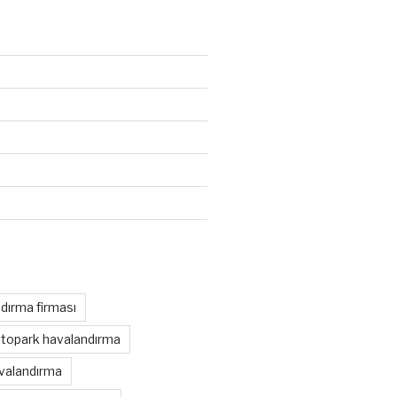
dırma firması
otopark havalandırma
avalandırma