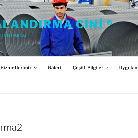
LANDIRMA CINI ®
eren marka
Hizmetlerimiz
Galeri
Çeşitli Bilgiler
Uygulam
irma2