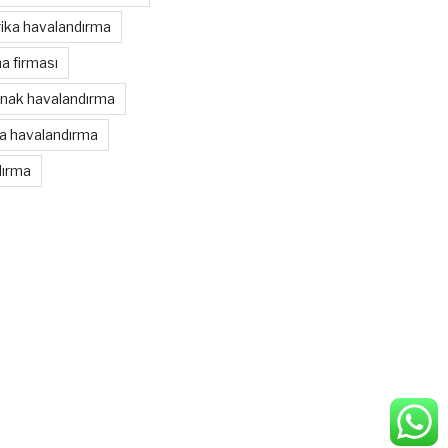
rika havalandırma
a firması
ınak havalandırma
ka havalandırma
dırma