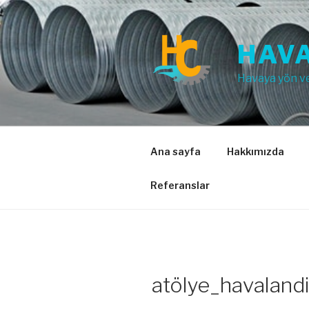
İçeriğe
geç
HAVA
Havaya yön v
Ana sayfa
Hakkımızda
Referanslar
atölye_havaland