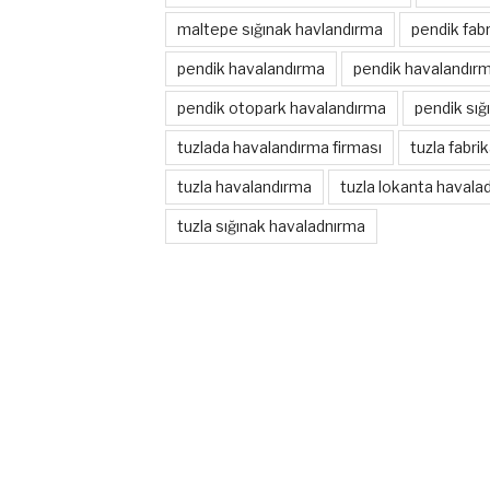
maltepe sığınak havlandırma
pendik fab
pendik havalandırma
pendik havalandırm
pendik otopark havalandırma
pendik sığ
tuzlada havalandırma firması
tuzla fabri
tuzla havalandırma
tuzla lokanta havala
tuzla sığınak havaladnırma