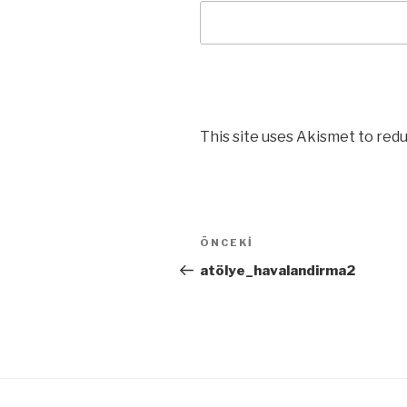
This site uses Akismet to red
Yazı
ÖNCEKI
Önceki
dolaşımı
Yazı
atölye_havalandirma2