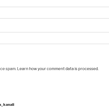
uce spam.
Learn how your comment data is processed
.
a_kanali