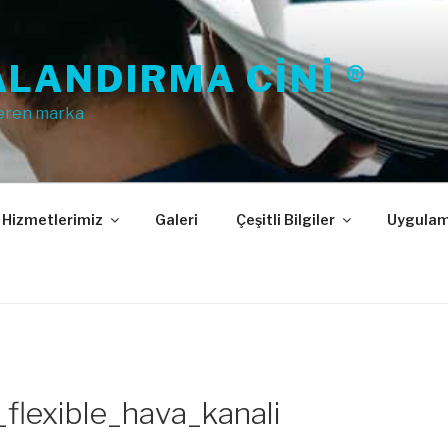
LANDIRMA CINI ®
eren marka
Hizmetlerimiz
Galeri
Çeşitli Bilgiler
Uygulam
flexible_hava_kanali