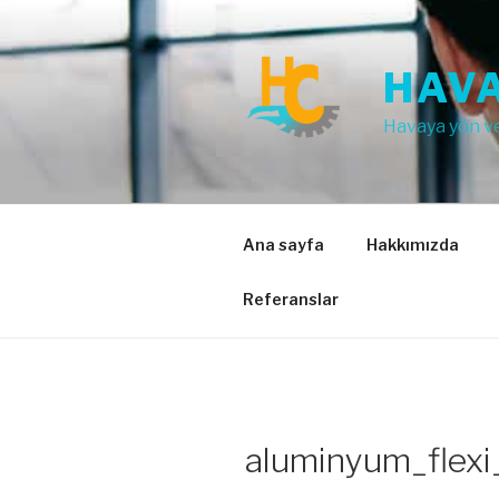
İçeriğe
geç
HAVA
Havaya yön v
Ana sayfa
Hakkımızda
Referanslar
aluminyum_flexi_