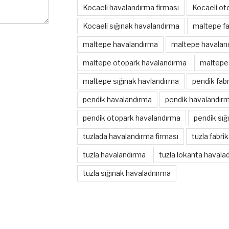
Kocaeli havalandırma firması
Kocaeli ot
Kocaeli sığınak havalandırma
maltepe fa
maltepe havalandırma
maltepe havaland
maltepe otopark havalandırma
maltepe 
maltepe sığınak havlandırma
pendik fab
pendik havalandırma
pendik havalandırm
pendik otopark havalandırma
pendik sığ
tuzlada havalandırma firması
tuzla fabri
tuzla havalandırma
tuzla lokanta havala
tuzla sığınak havaladnırma