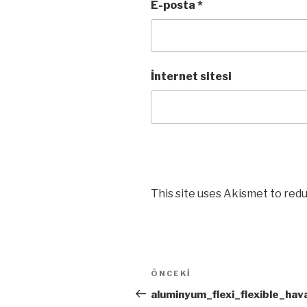
E-posta
*
İnternet sitesi
This site uses Akismet to red
Yazı
ÖNCEKI
Önceki
dolaşımı
Yazı
aluminyum_flexi_flexible_hav