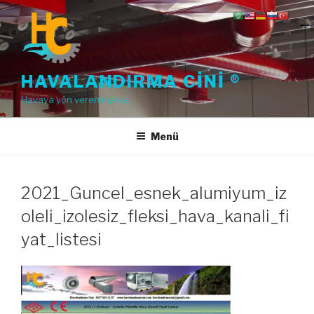
İçeriğe
geç
HAVALANDIRMA CINI ®
Havaya yön veren marka
Menü
2021_Guncel_esnek_alumiyum_iz
oleli_izolesiz_fleksi_hava_kanali_fi
yat_listesi